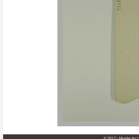
© 2012 - Musée du L