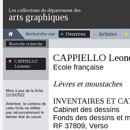
Les collections du département des
arts graphiques
Oeuvres
Artistes
Recherche sur :
Nouvelle recherche
CAPPIELLO Leone
CAPPIELLO
Ecole française
Leonetto
Lèvres et moustaches
Mise à jour de la fiche
21/10/2022
INVENTAIRES ET CA
Attention, le contenu de
Cabinet des dessins
cette fiche ne reflète
pas nécessairement le
Fonds des dessins et m
dernier état du savoir.
RF 37809, Verso