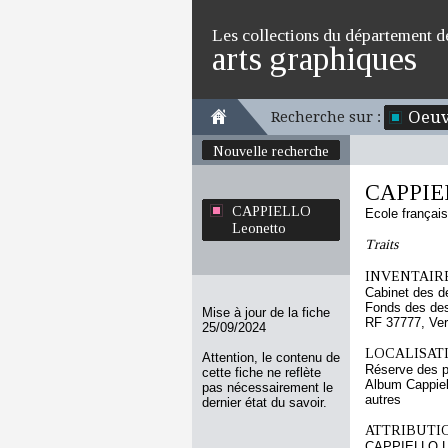
Les collections du département d
arts graphiques
Oeuv
Recherche sur :
Nouvelle recherche
CAPPIEL
CAPPIELLO
Ecole françai
Leonetto
Traits
INVENTAIRE
Cabinet des d
Fonds des des
Mise à jour de la fiche
RF 37777, Ve
25/09/2024
LOCALISATI
Attention, le contenu de
Réserve des p
cette fiche ne reflète
Album Cappiel
pas nécessairement le
autres
dernier état du savoir.
ATTRIBUTI
CAPPIELLO L