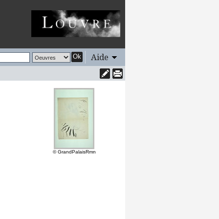
Aide
Ok
© GrandPalaisRmn