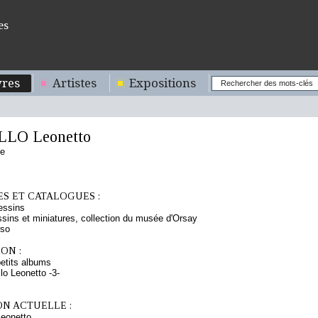
es
res
Artistes
Expositions
LO Leonetto
se
S ET CATALOGUES :
essins
sins et miniatures, collection du musée d'Orsay
rso
ON :
etits albums
lo Leonetto -3-
ON ACTUELLE :
eonetto