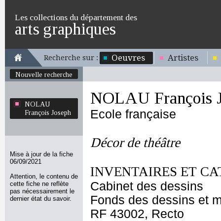
Les collections du département des
arts graphiques
Oeuvres
Artistes
Recherche sur :
Nouvelle recherche
NOLAU François 
NOLAU
Ecole française
François Joseph
Décor de théâtre
Mise à jour de la fiche
06/09/2021
INVENTAIRES ET CA
Attention, le contenu de
Cabinet des dessins
cette fiche ne reflète
pas nécessairement le
Fonds des dessins et m
dernier état du savoir.
RF 43002, Recto