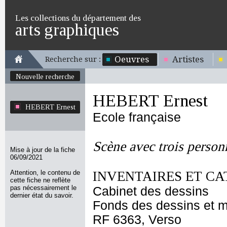
Les collections du département des
arts graphiques
Oeuvres
Artistes
Recherche sur :
Nouvelle recherche
HEBERT Ernest
HEBERT Ernest
Ecole française
Scène avec trois perso
Mise à jour de la fiche
06/09/2021
Attention, le contenu de
INVENTAIRES ET CA
cette fiche ne reflète
pas nécessairement le
Cabinet des dessins
dernier état du savoir.
Fonds des dessins et m
RF 6363, Verso