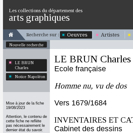
Les collections du département des
arts graphiques
Oeuvres
Artistes
Recherche sur :
Nouvelle recherche
LE BRUN Charles
LE BRUN
Ecole française
Charles
Notice Napoléon
Homme nu, vu de dos
Vers 1679/1684
Mise à jour de la fiche
19/08/2023
Attention, le contenu de
INVENTAIRES ET CA
cette fiche ne reflète
pas nécessairement le
Cabinet des dessins
dernier état du savoir.