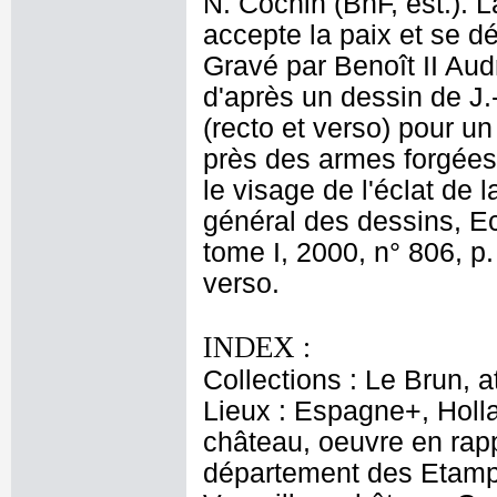
N. Cochin (BnF, est.). 
accepte la paix et se d
Gravé par Benoît II Aud
d'après un dessin de J.
(recto et verso) pour 
près des armes forgées 
le visage de l'éclat de 
général des dessins, E
tome I, 2000, n° 806, p
verso.
INDEX :
Collections : Le Brun, at
Lieux : Espagne+, Holl
château, oeuvre en rapp
département des Etampe