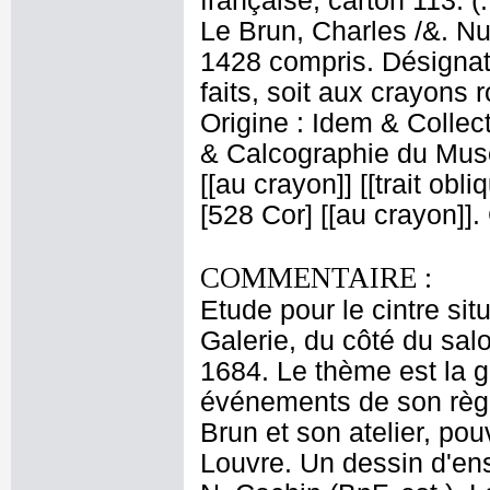
française, carton 113. (
Le Brun, Charles /&. Nu
1428 compris. Désignati
faits, soit aux crayons 
Origine : Idem & Colle
& Calcographie du Musé
[[au crayon]] [[trait obl
[528 Cor] [[au crayon]]
COMMENTAIRE :
Etude pour le cintre sit
Galerie, du côté du sal
1684. Le thème est la gl
événements de son règ
Brun et son atelier, pou
Louvre. Un dessin d'ens