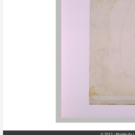
© 2012 - Musée du L