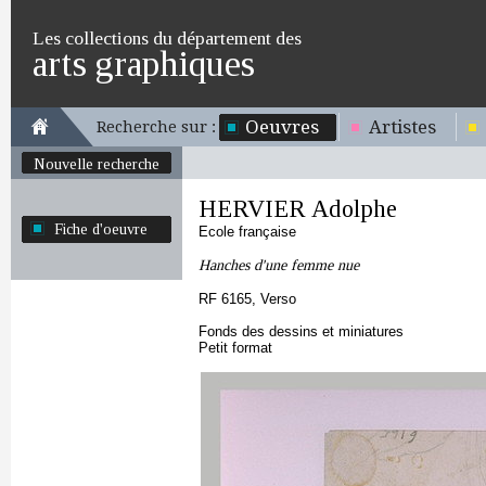
Les collections du département des
arts graphiques
Oeuvres
Artistes
Recherche sur :
Nouvelle recherche
HERVIER Adolphe
Fiche d'oeuvre
Ecole française
Hanches d'une femme nue
RF 6165, Verso
Fonds des dessins et miniatures
Petit format