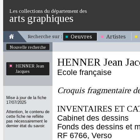
Les collections du département des
arts graphiques
Oeuvres
Artistes
Recherche sur :
Nouvelle recherche
HENNER Jean Jac
HENNER Jean
Ecole française
Jacques
Croquis fragmentaire de
Mise à jour de la fiche
17/07/2025
INVENTAIRES ET CA
Attention, le contenu de
Cabinet des dessins
cette fiche ne reflète
pas nécessairement le
Fonds des dessins et m
dernier état du savoir.
RF 6766, Verso