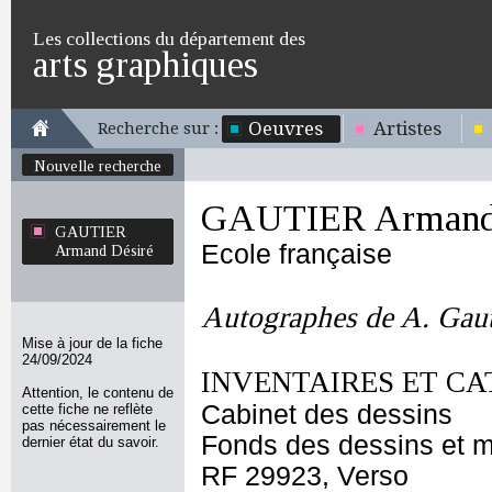
Les collections du département des
arts graphiques
Oeuvres
Artistes
Recherche sur :
Nouvelle recherche
GAUTIER Armand 
GAUTIER
Ecole française
Armand Désiré
Autographes de A. Gauti
Mise à jour de la fiche
24/09/2024
INVENTAIRES ET CA
Attention, le contenu de
Cabinet des dessins
cette fiche ne reflète
pas nécessairement le
Fonds des dessins et m
dernier état du savoir.
RF 29923, Verso