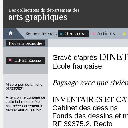
Les collections du département des
arts graphiques
Oeuvres
Artistes
Recherche sur :
Nouvelle recherche
DINET 
Gravé d'après
DINET Etienne
Ecole française
Paysage avec une rivièr
Mise à jour de la fiche
06/09/2021
Attention, le contenu de
INVENTAIRES ET CA
cette fiche ne reflète
pas nécessairement le
Cabinet des dessins
dernier état du savoir.
Fonds des dessins et m
RF 39375.2, Recto