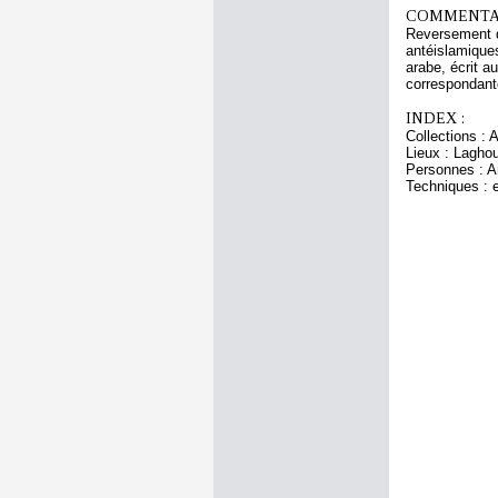
COMMENTAI
Reversement du
antéislamiques
arabe, écrit a
correspondant
INDEX :
Collections :
Lieux : Lagho
Personnes : An
Techniques :