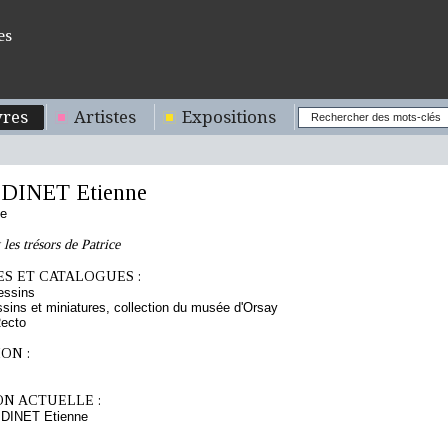
es
res
Artistes
Expositions
DINET Etienne
s
se
les trésors de Patrice
S ET CATALOGUES :
essins
sins et miniatures, collection du musée d'Orsay
Recto
ON :
ON ACTUELLE :
 DINET Etienne