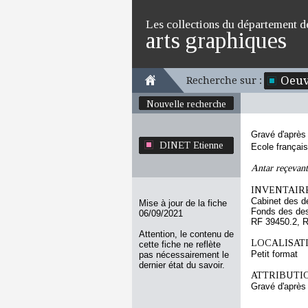
Les collections du département d
arts graphiques
Oeuv
Recherche sur :
Nouvelle recherche
Gravé d'aprè
DINET Etienne
Ecole françai
Antar reçevant 
INVENTAIRE
Cabinet des d
Mise à jour de la fiche
Fonds des des
06/09/2021
RF 39450.2, 
Attention, le contenu de
LOCALISATI
cette fiche ne reflète
Petit format
pas nécessairement le
dernier état du savoir.
ATTRIBUTI
Gravé d'après