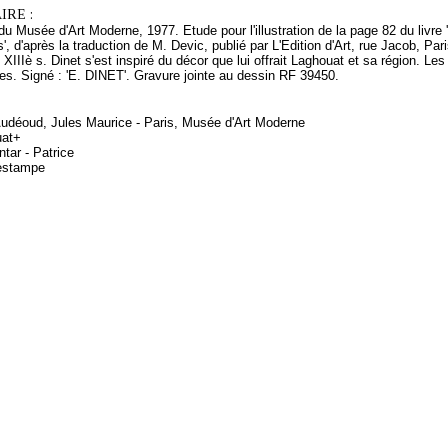
RE :
 Musée d'Art Moderne, 1977. Etude pour l'illustration de la page 82 du livr
', d'après la traduction de M. Devic, publié par L'Edition d'Art, rue Jacob, Pa
u XIIIè s. Dinet s'est inspiré du décor que lui offrait Laghouat et sa région.
es. Signé : 'E. DINET'. Gravure jointe au dessin RF 39450.
 Audéoud, Jules Maurice - Paris, Musée d'Art Moderne
uat+
tar - Patrice
 estampe