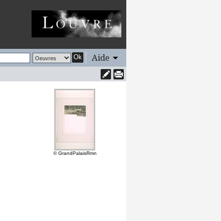
Aide
Ok
© GrandPalaisRmn