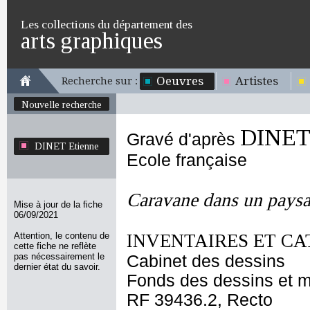
Les collections du département des
arts graphiques
Oeuvres
Artistes
Recherche sur :
Nouvelle recherche
DINET 
Gravé d'après
DINET Etienne
Ecole française
Caravane dans un pays
Mise à jour de la fiche
06/09/2021
Attention, le contenu de
INVENTAIRES ET CA
cette fiche ne reflète
pas nécessairement le
Cabinet des dessins
dernier état du savoir.
Fonds des dessins et m
RF 39436.2, Recto