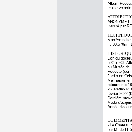
Album Redouté
feuille volante
ATTRIBUTI
ANONYME FR
Inspiré par 
TECHNIQUE
Manière noire.
H. 00,570m ; 
HISTORIQUE
Don du docteu
592 à 703. Alb
au Musée de l
Redouté (dont
Jardin de Cels
Malmaison en 
retourner le 1
25 janvier-18
février 2022 
Dernière prov
Mode d'acquisi
Année d'acquis
COMMENTAI
- Le Château d
par M. de LES