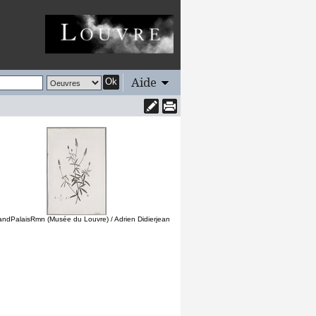
Aide
Ok
andPalaisRmn (Musée du Louvre) / Adrien Didierjean