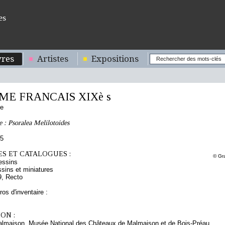
es
res
Artistes
Expositions
E FRANCAIS XIXè s
se
e : Psoralea Melilotoides
05
S ET CATALOGUES :
© Gr
essins
sins et miniatures
9, Recto
os d'inventaire :
ON :
almaison, Musée National des Châteaux de Malmaison et de Bois-Préau