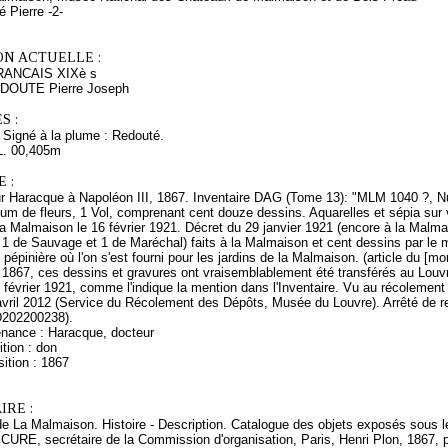
 Pierre -2-
ON ACTUELLE :
ANCAIS XIXè s
REDOUTE Pierre Joseph
S :
 Signé à la plume : Redouté.
L. 00,405m
 :
r Haracque à Napoléon III, 1867. Inventaire DAG (Tome 13): "MLM 1040 ?, 
um de fleurs, 1 Vol, comprenant cent douze dessins. Aquarelles et sépia sur
a Malmaison le 16 février 1921. Décret du 29 janvier 1921 (encore à la Malm
 1 de Sauvage et 1 de Maréchal) faits à la Malmaison et cent dessins par le
 pépinière où l'on s'est fourni pour les jardins de la Malmaison. (article du [m
1867, ces dessins et gravures ont vraisemblablement été transférés au Louvre
6 février 1921, comme l'indique la mention dans l'Inventaire. Vu au récoleme
 avril 2012 (Service du Récolement des Dépôts, Musée du Louvre). Arrêté de 
(D202200238).
enance : Haracque, docteur
tion : don
ition : 1867
RE :
e La Malmaison. Histoire - Description. Catalogue des objets exposés sous l
CURE, secrétaire de la Commission d'organisation, Paris, Henri Plon, 1867,