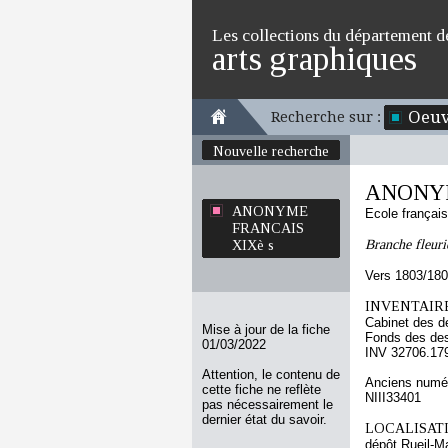
Les collections du département d
arts graphiques
Oeuv
Recherche sur :
Nouvelle recherche
ANONYM
ANONYME
Ecole françai
FRANCAIS
Branche fleuri
XIXè s
Vers 1803/18
INVENTAIRE
Cabinet des d
Mise à jour de la fiche
Fonds des des
01/03/2022
INV 32706.17
Attention, le contenu de
Anciens numér
cette fiche ne reflète
NIII33401
pas nécessairement le
dernier état du savoir.
LOCALISATI
dépôt Rueil-M