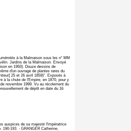
Numérotés à la Malmaison sous les n° MM
 vélin. Jardins de la Malmaison. Envoyé
aison en 1950). Douze dessins de
 même d'un ouvrage de plantes rares du
oniteur] 25 et 26 avril 1859)". Exposés à
 à la chute de l'Empire, en 1870, pour y
nt de novembre 1999. Vu au récolement du
renouvellement de dépôt en date du 16
es auspices de sa majesté l'Impératrice
 p. 190-193. - GRANGER Catherine,