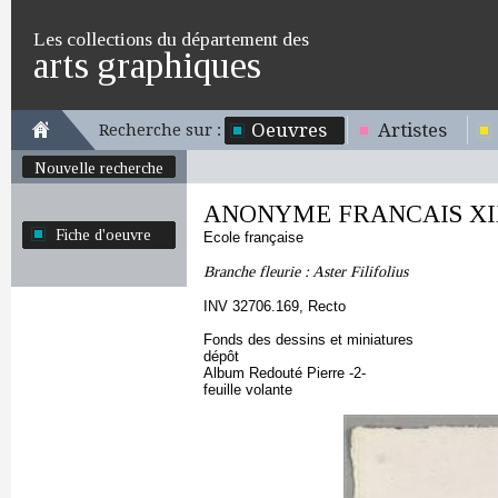
Les collections du département des
arts graphiques
Oeuvres
Artistes
Recherche sur :
Nouvelle recherche
ANONYME FRANCAIS XIX
Fiche d'oeuvre
Ecole française
Branche fleurie : Aster Filifolius
INV 32706.169, Recto
Fonds des dessins et miniatures
dépôt
Album Redouté Pierre -2-
feuille volante