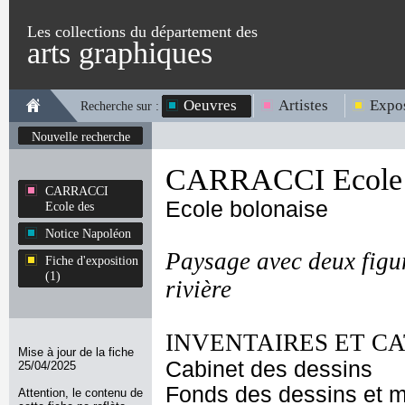
Les collections du département des
arts graphiques
Oeuvres
Artistes
Expos
Recherche sur :
Nouvelle recherche
CARRACCI Ecole 
CARRACCI
Ecole bolonaise
Ecole des
Notice Napoléon
Paysage avec deux figu
Fiche d'exposition
(1)
rivière
INVENTAIRES ET C
Mise à jour de la fiche
Cabinet des dessins
25/04/2025
Fonds des dessins et m
Attention, le contenu de