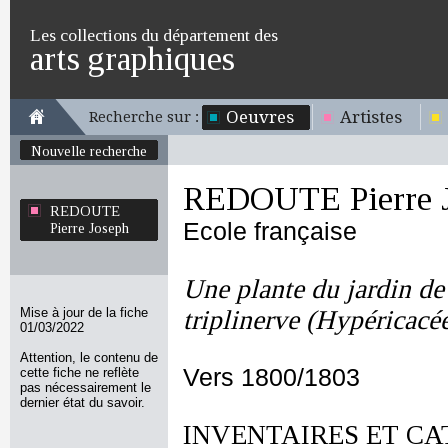
Les collections du département des
arts graphiques
Oeuvres
Artistes
Recherche sur :
Nouvelle recherche
REDOUTE Pierre 
REDOUTE
Ecole française
Pierre Joseph
Une plante du jardin d
Mise à jour de la fiche
triplinerve (Hypéricacé
01/03/2022
Attention, le contenu de
Vers 1800/1803
cette fiche ne reflète
pas nécessairement le
dernier état du savoir.
INVENTAIRES ET CA