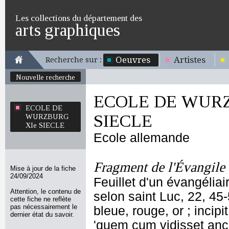
Les collections du département des
arts graphiques
Oeuvres
Artistes
Recherche sur :
Nouvelle recherche
ECOLE DE WURZ
ECOLE DE
SIECLE
WURZBURG
XIe SIECLE
Ecole allemande
Fragment de l'Évangile 
Mise à jour de la fiche
24/09/2024
Feuillet d'un évangéliai
Attention, le contenu de
selon saint Luc, 22, 45-
cette fiche ne reflète
pas nécessairement le
bleue, rouge, or ; incipit 
dernier état du savoir.
'quem cum vidisset anci