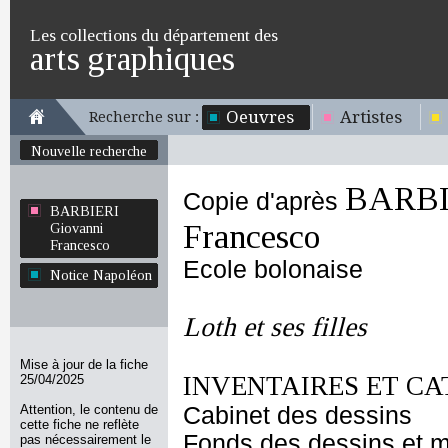
Les collections du département des
arts graphiques
Oeuvres
Artistes
Recherche sur :
Nouvelle recherche
BARBI
Copie d'après
BARBIERI
Francesco
Giovanni
Francesco
Ecole bolonaise
Notice Napoléon
Loth et ses filles
Mise à jour de la fiche
INVENTAIRES ET CA
25/04/2025
Attention, le contenu de
Cabinet des dessins
cette fiche ne reflète
Fonds des dessins et m
pas nécessairement le