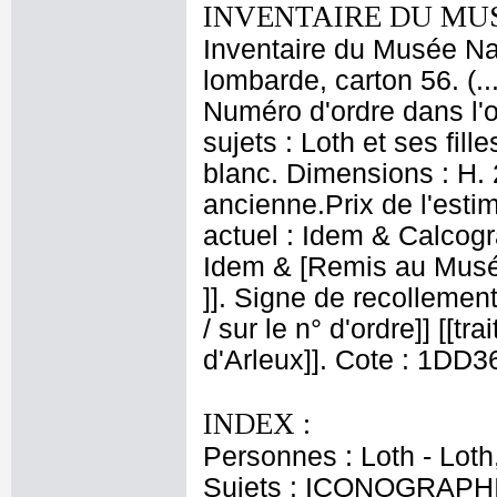
INVENTAIRE DU MU
Inventaire du Musée Nap
lombarde, carton 56. (.
Numéro d'ordre dans l'o
sujets : Loth et ses fil
blanc. Dimensions : H. 
ancienne.Prix de l'esti
actuel : Idem & Calcog
Idem & [Remis au Musée 
]]. Signe de recollement 
/ sur le n° d'ordre]] [[tr
d'Arleux]]. Cote : 1DD3
INDEX :
Personnes : Loth - Loth,
Sujets : ICONOGRAPHIE