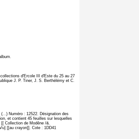
'album.
collections d'Ercole III d'Este du 25 au 27
lique J. P. Tiner, J. S. Berthélémy et C.
 (...) Numéro : 12522. Désignation des
n, et contient 45 feuilles sur lesquelles
 [[ Collection de Modêne /&.
u] [[au crayon]]. Cote : 1DD41