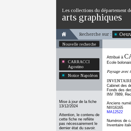
Les collections du département d
arts graphiques
Oeuv
Recherche sur :
Nouvelle recherche
C
Attribué à
CARRACCI
Ecole bolonai
Agostino
Paysage avec t
Notice Napoléon
INVENTAIRE
Cabinet des d
Fonds des des
INV 7889, Re
Mise à jour de la fiche
Anciens numér
13/12/2024
NIII16165
MA12522
Attention, le contenu de
cette fiche ne reflète
Numéros de ca
pas nécessairement le
Inventaire ital
dernier état du savoir.