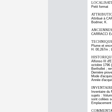
LOCALISATI
Petit format
ATTRIBUTI
Attribué à C
Bodmer, K.
ANCIENNES
CARRACCI Ec
TECHNIQUE
Plume et encre 
H. 00,267m ; 
HISTORIQUE
Alfonso III d'
octobre 1796 
Berthollet ; r
Dernière prove
Mode d'acquis
Année d'acquis
INVENTAIR
Inventaire du 
sujets : Volum
sont collées s
Emplacement a
COMMENTAI