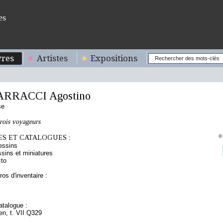
es
res
Artistes
Expositions
ARRACCI Agostino
se
rois voyageurs
S ET CATALOGUES :
©
essins
sins et miniatures
cto
os d'inventaire :
talogue :
ien, t. VII Q329