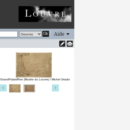
Aide
Ok
 GrandPalaisRmn (Musée du Louvre) / Michel Urtado