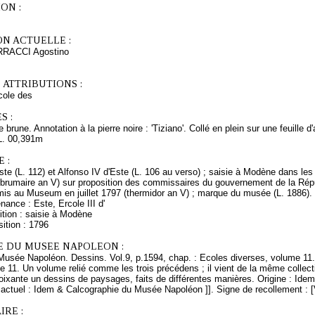
ON :
ON ACTUELLE :
ARRACCI Agostino
 ATTRIBUTIONS :
ole des
S :
brune. Annotation à la pierre noire : 'Tiziano'. Collé en plein sur une feuille d
L. 00,391m
 :
Este (L. 112) et Alfonso IV d'Este (L. 106 au verso) ; saisie à Modène dans les 
(brumaire an V) sur proposition des commissaires du gouvernement de la Répub
emis au Museum en juillet 1797 (thermidor an V) ; marque du musée (L. 1886).
nance : Este, Ercole III d'
ition : saisie à Modène
ition : 1796
E DU MUSEE NAPOLEON :
Musée Napoléon. Dessins. Vol.9, p.1594, chap. : Ecoles diverses, volume 11.
e 11. Un volume relié comme les trois précédens ; il vient de la même collectio
oixante un dessins de paysages, faits de différentes manières. Origine : Idem
ctuel : Idem & Calcographie du Musée Napoléon ]]. Signe de recollement : [V
RE :