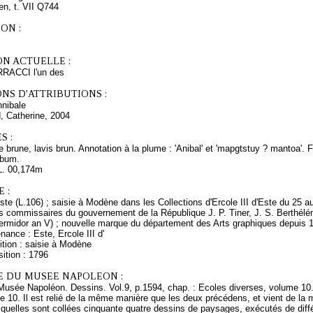
ien, t. VII Q744
ON :
ON ACTUELLE :
RRACCI l'un des
NS D'ATTRIBUTIONS :
nibale
, Catherine, 2004
S :
 brune, lavis brun. Annotation à la plume : 'Anibal' et 'mapgtstuy ? mantoa'.
lbum.
L. 00,174m
 :
ste (L.106) ; saisie à Modène dans les Collections d'Ercole III d'Este du 25 
es commissaires du gouvernement de la République J. P. Tiner, J. S. Berthél
thermidor an V) ; nouvelle marque du département des Arts graphiques depuis 
nance : Este, Ercole III d'
ition : saisie à Modène
ition : 1796
E DU MUSEE NAPOLEON :
 Musée Napoléon. Dessins. Vol.9, p.1594, chap. : Ecoles diverses, volume 10.
e 10. Il est relié de la même manière que les deux précédens, et vient de la mê
esquelles sont collées cinquante quatre dessins de paysages, exécutés de dif