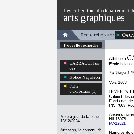
Les collections du département d
arts graphiques
Oeuv
Recherche sur :
Nouvelle recherche
CA
Attribué à
CARRACCI l'un
Ecole bolonai
des
La Vierge à l'
Notice Napoléon
Vers 1603
Fiche
d'exposition (1)
INVENTAIRE
Cabinet des d
Fonds des des
INV 7869, Re
Anciens numér
Mise à jour de la fiche
NIII16078
13/12/2024
MA12521
Attention, le contenu de
Numéros de ca