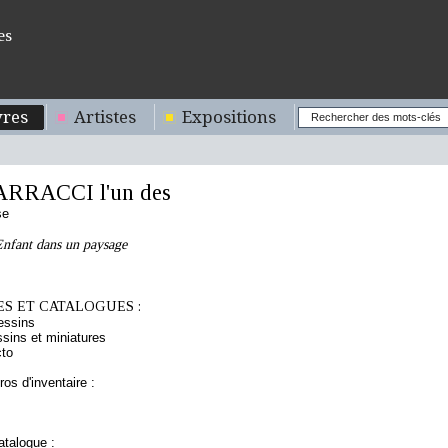
es
res
Artistes
Expositions
RRACCI l'un des
se
Enfant dans un paysage
S ET CATALOGUES :
essins
sins et miniatures
cto
os d'inventaire :
talogue :