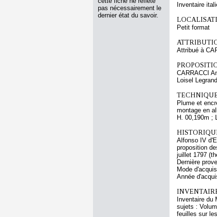
cette fiche ne reflète
Inventaire ital
pas nécessairement le
dernier état du savoir.
LOCALISATI
Petit format
ATTRIBUTI
Attribué à CA
PROPOSITIO
CARRACCI An
Loisel Legrand
TECHNIQUE
Plume et encre
montage en a
H. 00,190m ; 
HISTORIQUE
Alfonso IV d'E
proposition d
juillet 1797 (
Dernière prove
Mode d'acquis
Année d'acquis
INVENTAIR
Inventaire du
sujets : Volum
feuilles sur l