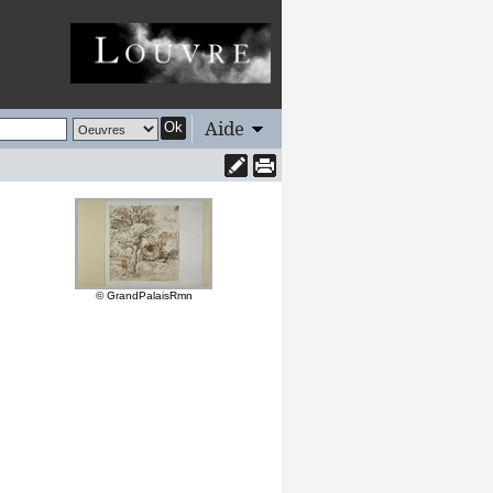
Aide
Ok
© GrandPalaisRmn