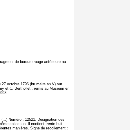
 Fragment de bordure rouge antérieure au
au 27 octobre 1796 (brumaire an V) sur
émy et C. Berthollet ; remis au Museum en
1998.
 (...) Numéro : 12521. Désignation des
me collection. Il contient trente huit
férentes manières. Signe de recollement :