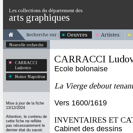
Les collections du département des
arts graphiques
Oeuvres
Artistes
Recherche sur :
Nouvelle recherche
CARRACCI Ludov
CARRACCI
Ecole bolonaise
Ludovico
Notice Napoléon
La Vierge debout tenant
Vers 1600/1619
Mise à jour de la fiche
13/12/2024
Attention, le contenu de
INVENTAIRES ET CA
cette fiche ne reflète
pas nécessairement le
Cabinet des dessins
dernier état du savoir.