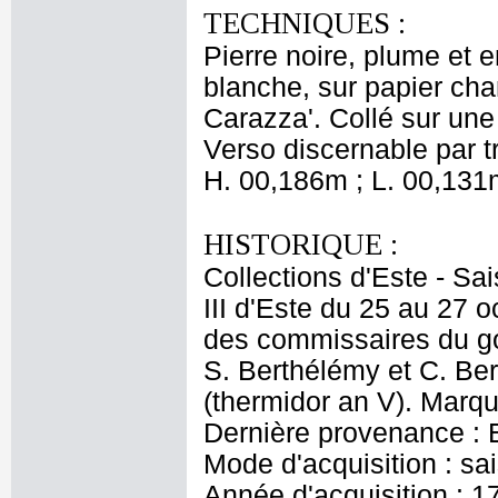
TECHNIQUES :
Pierre noire, plume et 
blanche, sur papier cha
Carazza'. Collé sur une 
Verso discernable par t
H. 00,186m ; L. 00,131
HISTORIQUE :
Collections d'Este - Sa
III d'Este du 25 au 27 
des commissaires du go
S. Berthélémy et C. Ber
(thermidor an V). Marqu
Dernière provenance : Es
Mode d'acquisition : s
Année d'acquisition : 1