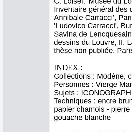
C. Loisel, 'Musée du L
Inventaire général des d
Annibale Carracci', Par
'Ludovico Carracci', Bu
Savina de Lencquesaing
dessins du Louvre, II. 
thèse non publiée, Pari
INDEX :
Collections : Modène, c
Personnes : Vierge Mar
Sujets : ICONOGRAPHIE
Techniques : encre brune
papier chamois - pierre 
gouache blanche