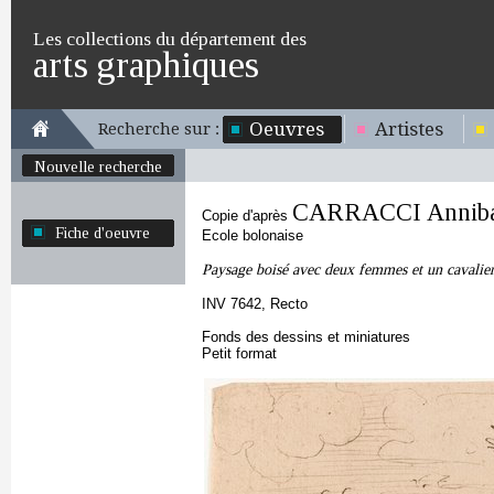
Les collections du département des
arts graphiques
Oeuvres
Artistes
Recherche sur :
Nouvelle recherche
CARRACCI Anniba
Copie d'après
Fiche d'oeuvre
Ecole bolonaise
Paysage boisé avec deux femmes et un cavalier 
INV 7642, Recto
Fonds des dessins et miniatures
Petit format