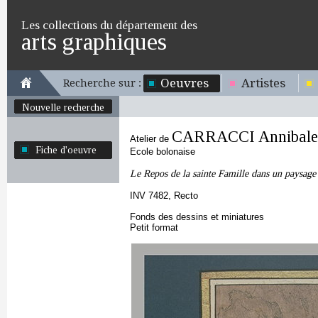
Les collections du département des
arts graphiques
Oeuvres
Artistes
Recherche sur :
Nouvelle recherche
CARRACCI Annibale
Atelier de
Fiche d'oeuvre
Ecole bolonaise
Le Repos de la sainte Famille dans un paysage
INV 7482, Recto
Fonds des dessins et miniatures
Petit format