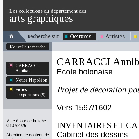
Les collections du département des
arts graphiques
Oeuvres
Artistes
Recherche sur :
Nouvelle recherche
CARRACCI Annib
CARRACCI
Ecole bolonaise
Annibale
Notice Napoléon
Projet de décoration pou
Fiches
d'expositions (9)
Vers 1597/1602
Mise à jour de la fiche
INVENTAIRES ET CA
08/07/2026
Cabinet des dessins
Attention, le contenu de