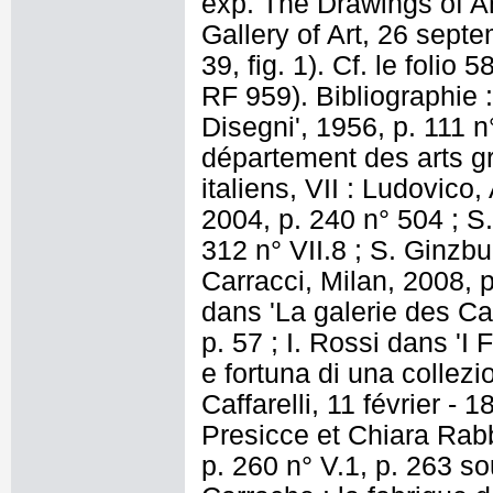
exp. The Drawings of A
Gallery of Art, 26 septe
39, fig. 1). Cf. le folio
RF 959). Bibliographie 
Disegni', 1956, p. 111 n
département des arts g
italiens, VII : Ludovico
2004, p. 240 n° 504 ; S
312 n° VII.8 ; S. Ginzbu
Carracci, Milan, 2008, 
dans 'La galerie des Car
p. 57 ; I. Rossi dans '
e fortuna di una collezi
Caffarelli, 11 février - 
Presicce et Chiara Rabb
p. 260 n° V.1, p. 263 s