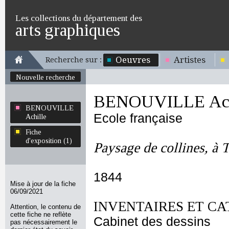
Les collections du département des
arts graphiques
Oeuvres
Artistes
Recherche sur :
Nouvelle recherche
BENOUVILLE Ach
BENOUVILLE
Ecole française
Achille
Fiche
d'exposition (1)
Paysage de collines, à T
1844
Mise à jour de la fiche
06/09/2021
INVENTAIRES ET CA
Attention, le contenu de
cette fiche ne reflète
Cabinet des dessins
pas nécessairement le