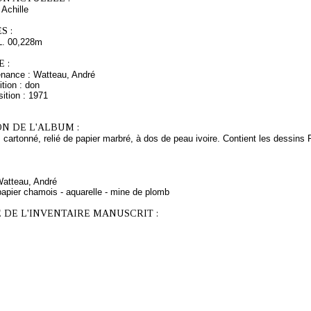
chille
S :
L. 00,228m
 :
enance : Watteau, André
tion : don
ition : 1971
N DE L'ALBUM :
 cartonné, relié de papier marbré, à dos de peau ivoire. Contient les dessins
Watteau, André
papier chamois - aquarelle - mine de plomb
 DE L'INVENTAIRE MANUSCRIT :