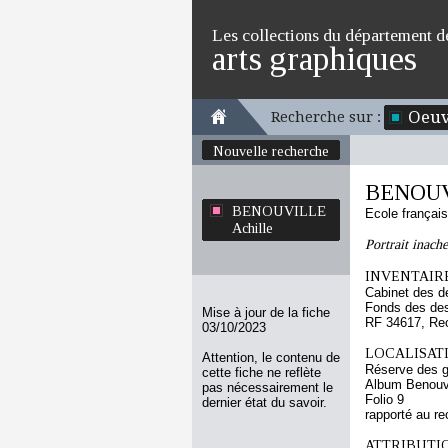
Les collections du département d
arts graphiques
Oeuv
Recherche sur :
Nouvelle recherche
BENOUVI
BENOUVILLE
Ecole françai
Achille
Portrait inach
INVENTAIRE
Cabinet des d
Fonds des des
Mise à jour de la fiche
RF 34617, Re
03/10/2023
LOCALISATI
Attention, le contenu de
Réserve des 
cette fiche ne reflète
Album Benouvil
pas nécessairement le
Folio 9
dernier état du savoir.
rapporté au re
ATTRIBUTI