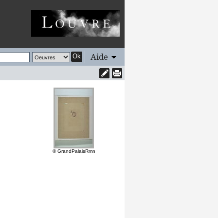
Aide
Ok
© GrandPalaisRmn