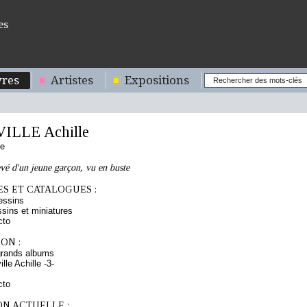
es
res
Artistes
Expositions
LLE Achille
se
evé d'un jeune garçon, vu en buste
S ET CATALOGUES :
essins
sins et miniatures
cto
ON :
grands albums
le Achille -3-
cto
ON ACTUELLE :