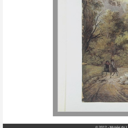
© 2012 - Musée du L