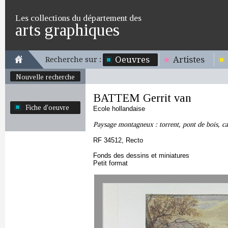
Les collections du département des
arts graphiques
Oeuvres
Artistes
Recherche sur :
Nouvelle recherche
BATTEM Gerrit van
Fiche d'oeuvre
Ecole hollandaise
Paysage montagneux : torrent, pont de bois, cav
RF 34512, Recto
Fonds des dessins et miniatures
Petit format