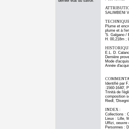
dernier état du savoir.
ATTRIBUTI
SALIMBENI V
TECHNIQUE
Plume et encre
plume et à l'e
'S. Galgano / B
H. 00,218m ; 
HISTORIQUE
E.L. D. Caland
Dernière prov
Mode d'acquisi
Année d'acquis
COMMENTAI
Identifié par 
:1560-1640', P
Trinità de l'é
composition so
Riedl, 'Disegn
INDEX :
Collections : 
Lieux : Lille,
Uffizi, oeuvre
Personnes : Do