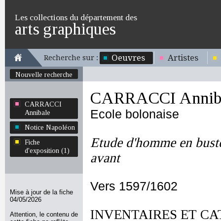
Les collections du département des
arts graphiques
Oeuvres
Artistes
Recherche sur :
Nouvelle recherche
CARRACCI Annib
CARRACCI
Ecole bolonaise
Annibale
Notice Napoléon
Etude d'homme en buste
Fiche
d'exposition (1)
avant
Vers 1597/1602
Mise à jour de la fiche
04/05/2026
INVENTAIRES ET CA
Attention, le contenu de