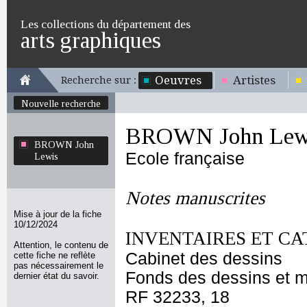
Les collections du département des
arts graphiques
Oeuvres
Artistes
Recherche sur :
Nouvelle recherche
BROWN John Lew
BROWN John
Ecole française
Lewis
Notes manuscrites
Mise à jour de la fiche
10/12/2024
INVENTAIRES ET CA
Attention, le contenu de
Cabinet des dessins
cette fiche ne reflète
pas nécessairement le
Fonds des dessins et m
dernier état du savoir.
RF 32233, 18