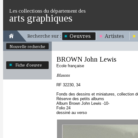
Les collections du département des
arts graphiques
Oeuvres
Artistes
Recherche sur :
Nouvelle recherche
BROWN John Lewis
Fiche d'oeuvre
Ecole française
Blasons
RF 32230, 34
Fonds des dessins et miniatures, collection 
Réserve des petits albums
Album Brown John Lewis -10-
Folio 24
dessiné au verso