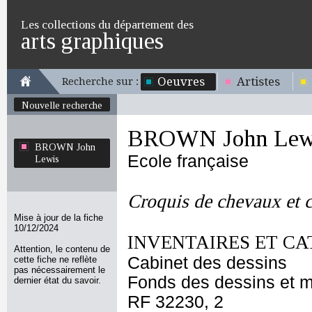
Les collections du département des
arts graphiques
Oeuvres
Artistes
Recherche sur :
Nouvelle recherche
BROWN John Lew
BROWN John
Ecole française
Lewis
Croquis de chevaux et c
Mise à jour de la fiche
10/12/2024
INVENTAIRES ET CA
Attention, le contenu de
Cabinet des dessins
cette fiche ne reflète
pas nécessairement le
Fonds des dessins et m
dernier état du savoir.
RF 32230, 2