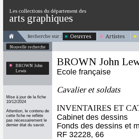
Les collections du département des
arts graphiques
Oeuvres
Artistes
Recherche sur :
Nouvelle recherche
BROWN John Lew
BROWN John
Ecole française
Lewis
Cavalier et soldats
Mise à jour de la fiche
10/12/2024
INVENTAIRES ET CA
Attention, le contenu de
Cabinet des dessins
cette fiche ne reflète
pas nécessairement le
Fonds des dessins et m
dernier état du savoir.
RF 32228, 66