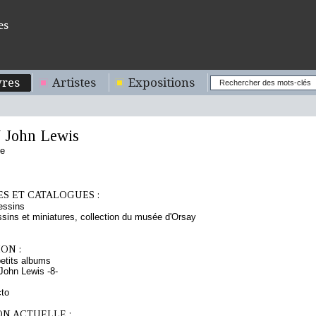
es
res
Artistes
Expositions
John Lewis
se
S ET CATALOGUES :
essins
sins et miniatures, collection du musée d'Orsay
ON :
etits albums
ohn Lewis -8-
cto
ON ACTUELLE :