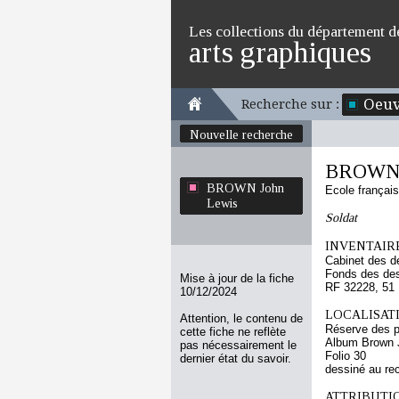
Les collections du département d
arts graphiques
Oeuv
Recherche sur :
Nouvelle recherche
BROWN 
BROWN John
Ecole françai
Lewis
Soldat
INVENTAIRE
Cabinet des d
Fonds des des
Mise à jour de la fiche
RF 32228, 51
10/12/2024
LOCALISATI
Attention, le contenu de
Réserve des p
cette fiche ne reflète
Album Brown J
pas nécessairement le
Folio 30
dernier état du savoir.
dessiné au re
ATTRIBUTI