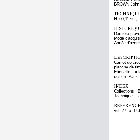
BROWN John 
TECHNIQUE
H. 00,117m ; 
HISTORIQUE
Dernière prov
Mode d'acquisi
Année d'acquis
DESCRIPTIO
Carnet de croq
planche de tim
Etiquette sur 
dessin, Paris"
INDEX :
Collections : 
Techniques : 
REFERENCE
vol. 27, p. 143