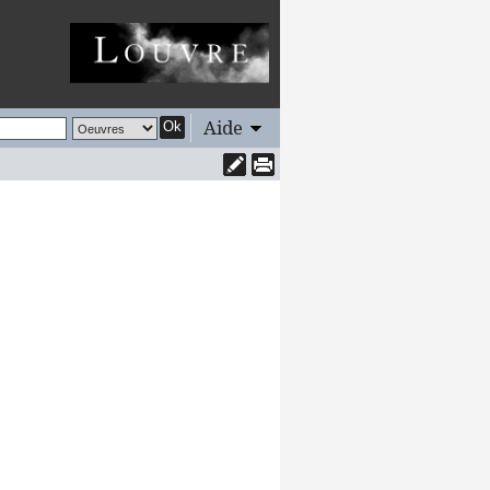
Aide
Ok