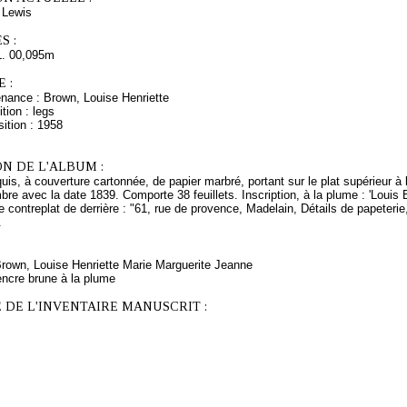
Lewis
S :
L. 00,095m
 :
enance : Brown, Louise Henriette
tion : legs
ition : 1958
N DE L'ALBUM :
uis, à couverture cartonnée, de papier marbré, portant sur le plat supérieur à la
bre avec la date 1839. Comporte 38 feuillets. Inscription, à la plume : 'Louis 
le contreplat de derrière : "61, rue de provence, Madelain, Détails de papeterie
.
Brown, Louise Henriette Marie Marguerite Jeanne
encre brune à la plume
 DE L'INVENTAIRE MANUSCRIT :