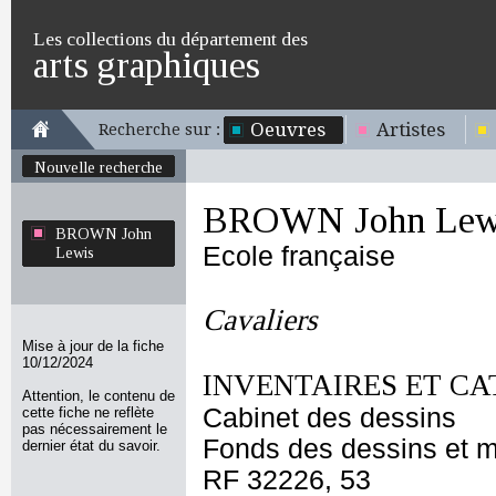
Les collections du département des
arts graphiques
Oeuvres
Artistes
Recherche sur :
Nouvelle recherche
BROWN John Lew
BROWN John
Ecole française
Lewis
Cavaliers
Mise à jour de la fiche
10/12/2024
INVENTAIRES ET CA
Attention, le contenu de
Cabinet des dessins
cette fiche ne reflète
pas nécessairement le
Fonds des dessins et m
dernier état du savoir.
RF 32226, 53