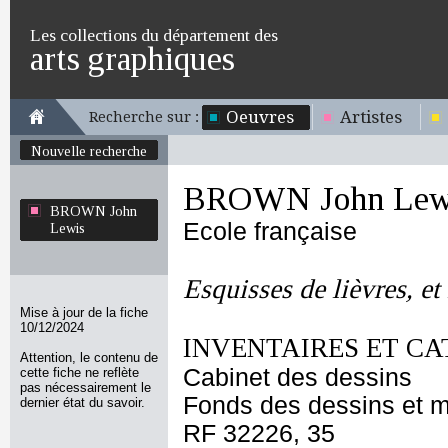
Les collections du département des
arts graphiques
Oeuvres
Artistes
Recherche sur :
Nouvelle recherche
BROWN John Lew
BROWN John
Ecole française
Lewis
Esquisses de lièvres, et
Mise à jour de la fiche
10/12/2024
INVENTAIRES ET CA
Attention, le contenu de
Cabinet des dessins
cette fiche ne reflète
pas nécessairement le
Fonds des dessins et m
dernier état du savoir.
RF 32226, 35