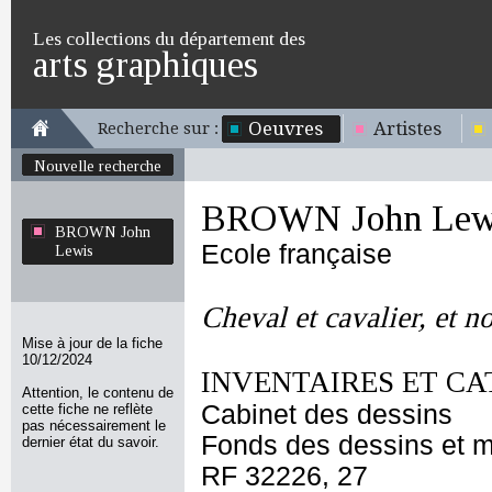
Les collections du département des
arts graphiques
Oeuvres
Artistes
Recherche sur :
Nouvelle recherche
BROWN John Lew
BROWN John
Ecole française
Lewis
Cheval et cavalier, et n
Mise à jour de la fiche
10/12/2024
INVENTAIRES ET CA
Attention, le contenu de
Cabinet des dessins
cette fiche ne reflète
pas nécessairement le
Fonds des dessins et m
dernier état du savoir.
RF 32226, 27