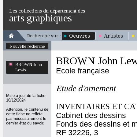
Les collections du département des
arts graphiques
Oeuvres
Artistes
Recherche sur :
Nouvelle recherche
BROWN John Lew
BROWN John
Ecole française
Lewis
Etude d'ornement
Mise à jour de la fiche
10/12/2024
INVENTAIRES ET CA
Attention, le contenu de
Cabinet des dessins
cette fiche ne reflète
pas nécessairement le
Fonds des dessins et m
dernier état du savoir.
RF 32226, 3