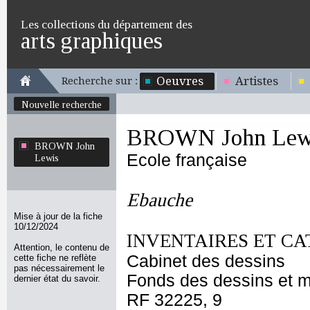
Les collections du département des
arts graphiques
Oeuvres
Artistes
Recherche sur :
Nouvelle recherche
BROWN John Lew
BROWN John
Ecole française
Lewis
Ebauche
Mise à jour de la fiche
10/12/2024
INVENTAIRES ET CA
Attention, le contenu de
Cabinet des dessins
cette fiche ne reflète
pas nécessairement le
Fonds des dessins et m
dernier état du savoir.
RF 32225, 9