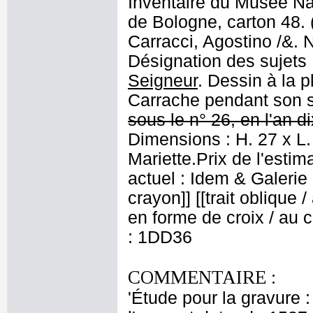
Inventaire du Musée Nap
de Bologne, carton 48. 
Carracci, Agostino /&. 
Désignation des sujets
Seigneur
. Dessin à la p
Carrache pendant son s
sous le n° 26, en l'an d
Dimensions : H. 27 x L.
Mariette.Prix de l'esti
actuel : Idem & Galerie 
crayon]] [[trait oblique 
en forme de croix / au 
: 1DD36
COMMENTAIRE :
'Étude pour la gravure 