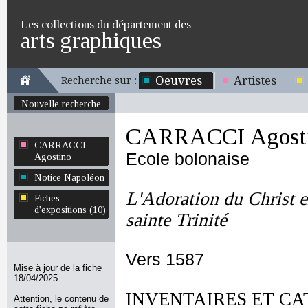
Les collections du département des
arts graphiques
Oeuvres
Artistes
Recherche sur :
Nouvelle recherche
CARRACCI Agost
CARRACCI
Ecole bolonaise
Agostino
Notice Napoléon
L'Adoration du Christ en
Fiches
d'expositions (10)
sainte Trinité
Vers 1587
Mise à jour de la fiche
18/04/2025
INVENTAIRES ET CA
Attention, le contenu de