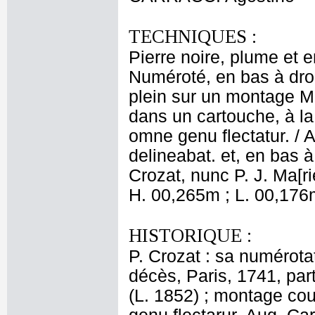
TECHNIQUES :
Pierre noire, plume et 
Numéroté, en bas à droi
plein sur un montage Ma
dans un cartouche, à la
omne genu flectatur. /
delineabat. et, en bas à 
Crozat, nunc P. J. Ma[ri
H. 00,265m ; L. 00,176
HISTORIQUE :
P. Crozat : sa numérotat
décès, Paris, 1741, part
(L. 1852) ; montage co