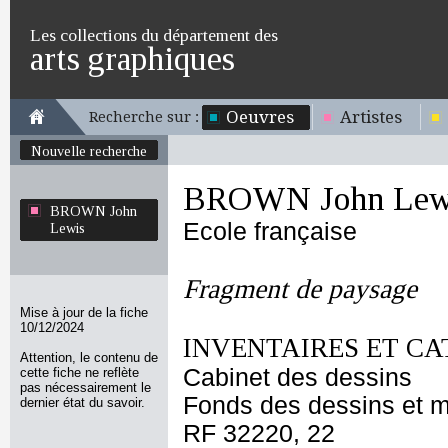
Les collections du département des
arts graphiques
Oeuvres
Artistes
Recherche sur :
Nouvelle recherche
BROWN John Lew
BROWN John
Ecole française
Lewis
Fragment de paysage
Mise à jour de la fiche
10/12/2024
INVENTAIRES ET CA
Attention, le contenu de
Cabinet des dessins
cette fiche ne reflète
pas nécessairement le
Fonds des dessins et m
dernier état du savoir.
RF 32220, 22