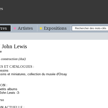
es
res
Artistes
Expositions
John Lewis
se
construction (étai)
S ET CATALOGUES :
essins
sins et miniatures, collection du musée d'Orsay
ON :
etits albums
ohn Lewis -3-
rso
ON ACTUELLE :