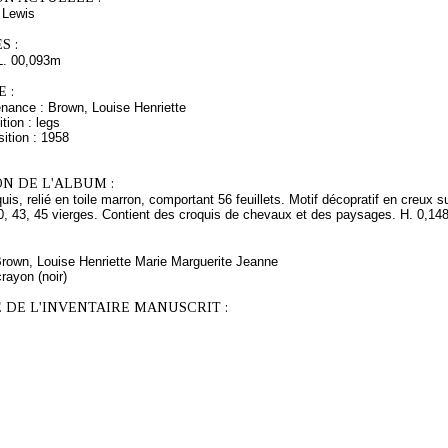
Lewis
S :
L. 00,093m
 :
enance : Brown, Louise Henriette
tion : legs
ition : 1958
N DE L'ALBUM :
uis, relié en toile marron, comportant 56 feuillets. Motif décopratif en creux su
0, 43, 45 vierges. Contient des croquis de chevaux et des paysages. H. 0,148 
Brown, Louise Henriette Marie Marguerite Jeanne
rayon (noir)
 DE L'INVENTAIRE MANUSCRIT :