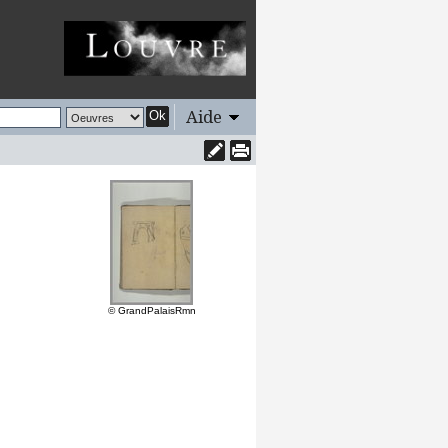
Aide
Ok
© GrandPalaisRmn