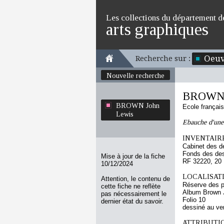
Les collections du département d
arts graphiques
Oeuv
Recherche sur :
Nouvelle recherche
BROWN 
BROWN John
Ecole françai
Lewis
Ebauche d'une 
INVENTAIRE
Cabinet des d
Fonds des des
Mise à jour de la fiche
RF 32220, 20
10/12/2024
LOCALISATI
Attention, le contenu de
Réserve des p
cette fiche ne reflète
Album Brown J
pas nécessairement le
Folio 10
dernier état du savoir.
dessiné au ve
ATTRIBUTI