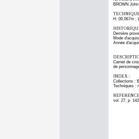
BROWN John 
TECHNIQUE
H. 00,067m ; 
HISTORIQUE
Dernière prov
Mode d'acquisi
Année d'acquis
DESCRIPTIO
Carnet de croq
de personnages
INDEX :
Collections : 
Techniques : 
REFERENCE
vol. 27, p. 142