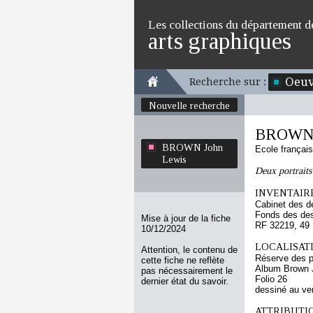
Les collections du département d
arts graphiques
Oeuv
Recherche sur :
Nouvelle recherche
BROWN 
BROWN John
Ecole françai
Lewis
Deux portraits
INVENTAIRE
Cabinet des d
Fonds des des
Mise à jour de la fiche
RF 32219, 49
10/12/2024
LOCALISATI
Attention, le contenu de
Réserve des p
cette fiche ne reflète
Album Brown J
pas nécessairement le
Folio 26
dernier état du savoir.
dessiné au ve
ATTRIBUTI