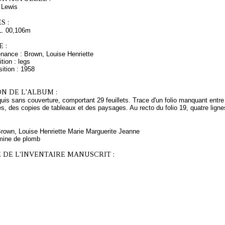
Lewis
S :
L. 00,106m
 :
enance : Brown, Louise Henriette
tion : legs
ition : 1958
N DE L'ALBUM :
uis sans couverture, comportant 29 feuillets. Trace d'un folio manquant entre 
, des copies de tableaux et des paysages. Au recto du folio 19, quatre lignes 
Brown, Louise Henriette Marie Marguerite Jeanne
mine de plomb
 DE L'INVENTAIRE MANUSCRIT :