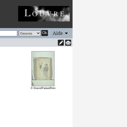
Aide
Ok
© GrandPalaisRmn