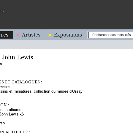
es
res
Artistes
Expositions
John Lewis
se
S ET CATALOGUES :
essins
sins et miniatures, collection du musée d'Orsay
ON :
etits albums
ohn Lewis -2-
rso
ON ACTUELLE :