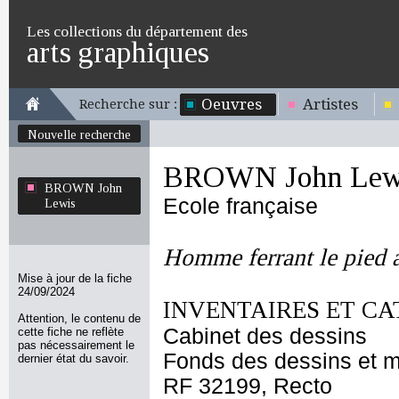
Les collections du département des
arts graphiques
Oeuvres
Artistes
Recherche sur :
Nouvelle recherche
BROWN John Lew
BROWN John
Ecole française
Lewis
Homme ferrant le pied a
Mise à jour de la fiche
24/09/2024
INVENTAIRES ET CA
Attention, le contenu de
Cabinet des dessins
cette fiche ne reflète
pas nécessairement le
Fonds des dessins et m
dernier état du savoir.
RF 32199, Recto