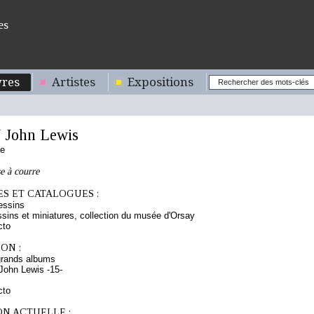
es
res
Artistes
Expositions
John Lewis
se
e à courre
S ET CATALOGUES :
essins
sins et miniatures, collection du musée d'Orsay
cto
ON :
grands albums
ohn Lewis -15-
cto
ON ACTUELLE :