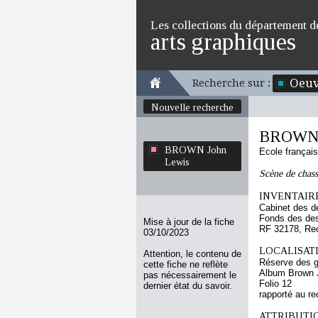
Les collections du département d
arts graphiques
Oeuv
Recherche sur :
Nouvelle recherche
BROWN 
BROWN John
Ecole françai
Lewis
Scène de chass
INVENTAIRE
Cabinet des d
Fonds des des
Mise à jour de la fiche
RF 32178, Re
03/10/2023
LOCALISATI
Attention, le contenu de
Réserve des 
cette fiche ne reflète
Album Brown J
pas nécessairement le
Folio 12
dernier état du savoir.
rapporté au re
ATTRIBUTI