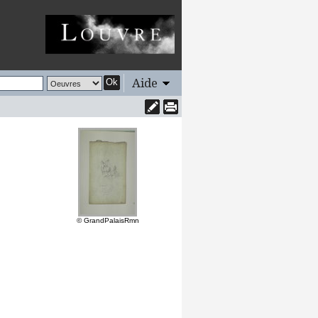
Aide
Ok
© GrandPalaisRmn