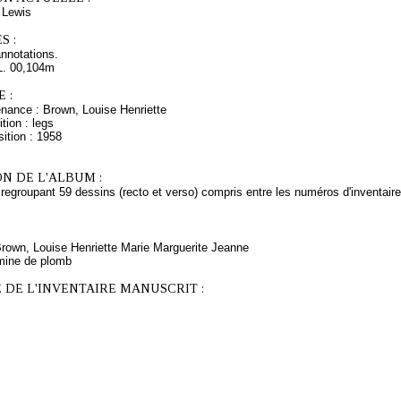
Lewis
S :
nnotations.
L. 00,104m
 :
enance : Brown, Louise Henriette
tion : legs
ition : 1958
N DE L'ALBUM :
regroupant 59 dessins (recto et verso) compris entre les numéros d'inventair
Brown, Louise Henriette Marie Marguerite Jeanne
mine de plomb
 DE L'INVENTAIRE MANUSCRIT :