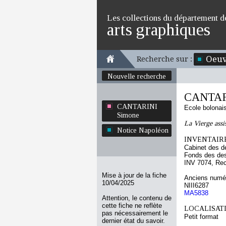
Les collections du département d
arts graphiques
Oeuv
Recherche sur :
Nouvelle recherche
CANTAR
CANTARINI
Ecole bolonai
Simone
La Vierge assi
Notice Napoléon
INVENTAIRE
Cabinet des d
Fonds des des
INV 7074, Re
Mise à jour de la fiche
Anciens numér
10/04/2025
NIII6287
MA5838
Attention, le contenu de
cette fiche ne reflète
LOCALISATI
pas nécessairement le
Petit format
dernier état du savoir.