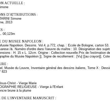
ON ACTUELLE :
imone
NS D'ATTRIBUTIONS :
TARINI Simone
ine, 2013
S :
L. 00,123m
E DU MUSEE NAPOLEON :
Musée Napoléon. Dessins. Vol.4, p.772, chap. : Ecole de Bologne, carton 53. 
arese /&. Numéro d'ordre dans l'oeuvre du maître : 10. Désignation des sujets
nsions : H. 15 x L. 12cm. Origine : Collection nouvelle.Prix de l'estimation de
raphie du Musée Napoléon ]]. Signe de recollement : [Vu] [[au crayon]]. Cot
RE :
el, Musée du Louvre, Inventaire général des dessins italiens, Tome X : Dessi
° 823
ésus-Christ - Vierge Marie
NOGRAPHIE RELIGIEUSE - Vierge à l'Enfant
encre brune à la plume
 DE L'INVENTAIRE MANUSCRIT :