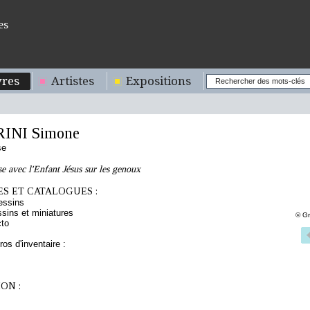
es
res
Artistes
Expositions
INI Simone
se
se avec l'Enfant Jésus sur les genoux
S ET CATALOGUES :
essins
sins et miniatures
© Gr
cto
os d'inventaire :
ON :