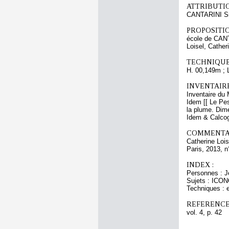
ATTRIBUTI
CANTARINI S
PROPOSITIO
école de CAN
Loisel, Cather
TECHNIQUE
H. 00,149m ; 
INVENTAIR
Inventaire du 
Idem [[ Le Pes
la plume. Dime
Idem & Calcog
COMMENTAI
Catherine Lois
Paris, 2013, n
INDEX :
Personnes : J
Sujets : ICO
Techniques : 
REFERENCE
vol. 4, p. 42