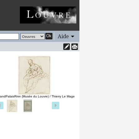
Aide
Ok
andPalaisRmn (Musée du Louvre) / Thierry Le Mage