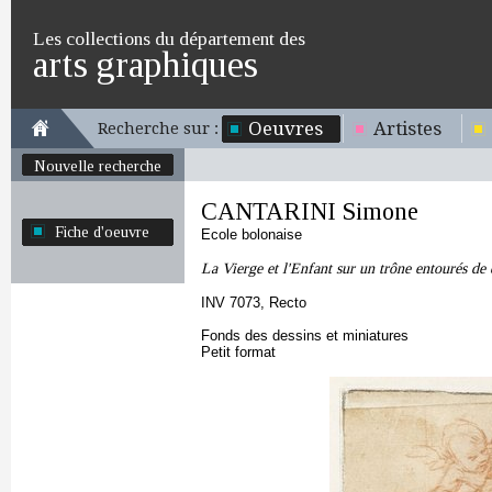
Les collections du département des
arts graphiques
Oeuvres
Artistes
Recherche sur :
Nouvelle recherche
CANTARINI Simone
Fiche d'oeuvre
Ecole bolonaise
La Vierge et l'Enfant sur un trône entourés de 
INV 7073, Recto
Fonds des dessins et miniatures
Petit format