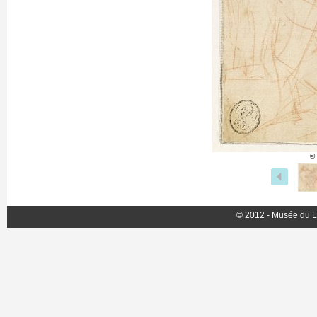
©
© 2012 - Musée du L