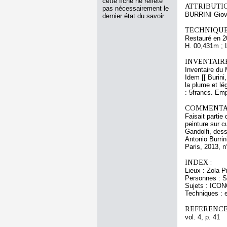
cette fiche ne reflète
ATTRIBUTI
pas nécessairement le
BURRINI Giov
dernier état du savoir.
TECHNIQUE
Restauré en 2
H. 00,431m ; 
INVENTAIR
Inventaire du 
Idem [[ Burini
la plume et lé
: 5francs. Em
COMMENTAI
Faisait partie
peinture sur c
Gandolfi, dess
Antonio Burrin
Paris, 2013, n
INDEX :
Lieux : Zola P
Personnes : Sa
Sujets : ICO
Techniques : e
REFERENCE
vol. 4, p. 41