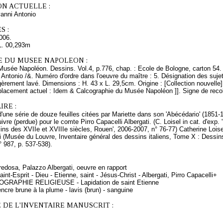
ON ACTUELLE :
anni Antonio
S :
006.
L. 00,293m
E DU MUSEE NAPOLEON :
Musée Napoléon. Dessins. Vol.4, p.776, chap. : Ecole de Bologne, carton 54. 
, Antonio /&. Numéro d'ordre dans l'oeuvre du maître : 5. Désignation des suje
gèrement lavé. Dimensions : H. 43 x L. 29,5cm. Origine : [Collection nouvelle] [[
placement actuel : Idem & Calcographie du Musée Napoléon ]]. Signe de recol
RE :
 d'une série de douze feuilles citées par Mariette dans son 'Abécédario' (1851-1
uivre (perdue) pour le comte Pirro Capacelli Albergati. (C. Loisel in cat. d'exp
ins des XVIIe et XVIIIe siècles, Rouen', 2006-2007, n° 76-77) Catherine Loisel
i (Musée du Louvre, Inventaire général des dessins italiens, Tome X : Dessin
° 987, p. 537-538).
redosa, Palazzo Albergati, oeuvre en rapport
int-Esprit - Dieu - Etienne, saint - Jésus-Christ - Albergati, Pirro Capacelli+
NOGRAPHIE RELIGIEUSE - Lapidation de saint Etienne
ncre brune à la plume - lavis (brun) - sanguine
 DE L'INVENTAIRE MANUSCRIT :