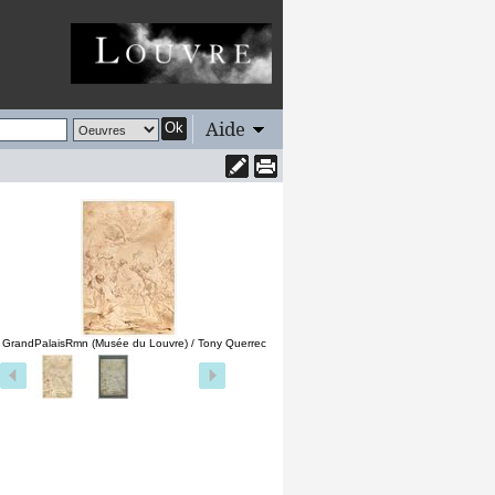
Aide
Ok
 GrandPalaisRmn (Musée du Louvre) / Tony Querrec