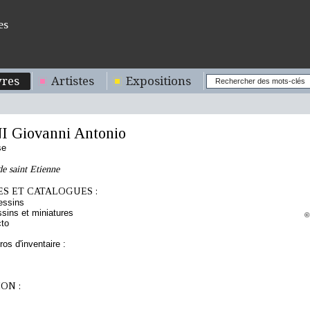
es
res
Artistes
Expositions
 Giovanni Antonio
se
de saint Etienne
S ET CATALOGUES :
essins
sins et miniatures
©
cto
os d'inventaire :
ON :