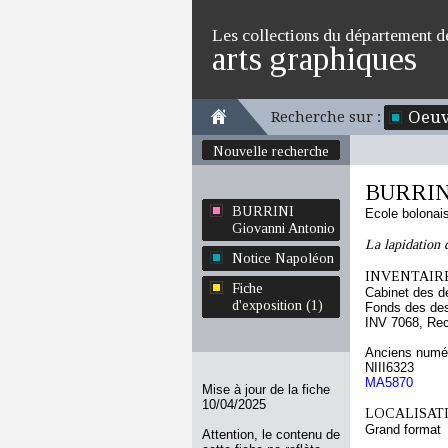
Les collections du département d
arts graphiques
Oeuv
Recherche sur :
Nouvelle recherche
BURRINI
BURRINI
Ecole bolonai
Giovanni Antonio
La lapidation 
Notice Napoléon
INVENTAIRE
Fiche
Cabinet des d
d'exposition (1)
Fonds des des
INV 7068, Re
Anciens numér
NIII6323
MA5870
Mise à jour de la fiche
10/04/2025
LOCALISATI
Grand format
Attention, le contenu de