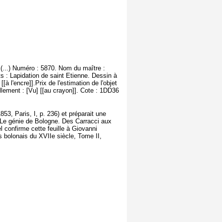
(...) Numéro : 5870. Nom du maître :
ts : Lapidation de saint Etienne. Dessin à
à l'encre]].Prix de l'estimation de l'objet
lement : [Vu] [[au crayon]]. Cote : 1DD36
853, Paris, I, p. 236) et préparait une
. 'Le génie de Bologne. Des Carracci aux
 confirme cette feuille à Giovanni
s bolonais du XVIIe siècle, Tome II,