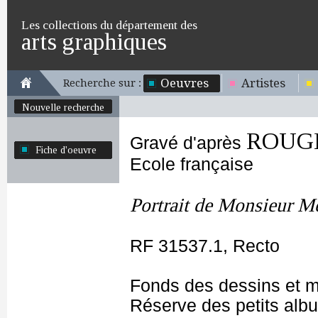
Les collections du département des
arts graphiques
Oeuvres
Artistes
Recherche sur :
Nouvelle recherche
ROUGE
Gravé d'après
Fiche d'oeuvre
Ecole française
Portrait de Monsieur Me
RF 31537.1, Recto
Fonds des dessins et m
Réserve des petits alb