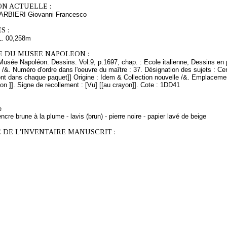
ON ACTUELLE :
BARBIERI Giovanni Francesco
S :
L. 00,258m
E DU MUSEE NAPOLEON :
Musée Napoléon. Dessins. Vol.9, p.1697, chap. : Ecole italienne, Dessins en 
 /&. Numéro d'ordre dans l'oeuvre du maître : 37. Désignation des sujets : Cen
ont dans chaque paquet]] Origine : Idem & Collection nouvelle /&. Emplaceme
 ]]. Signe de recollement : [Vu] [[au crayon]]. Cote : 1DD41
e
ncre brune à la plume - lavis (brun) - pierre noire - papier lavé de beige
 DE L'INVENTAIRE MANUSCRIT :