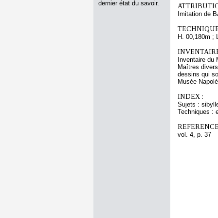
dernier état du savoir.
ATTRIBUTI
Imitation de 
TECHNIQUE
H. 00,180m ; 
INVENTAIR
Inventaire du 
Maîtres divers
dessins qui s
Musée Napoléon
INDEX :
Sujets : sibyll
Techniques : e
REFERENCE
vol. 4, p. 37