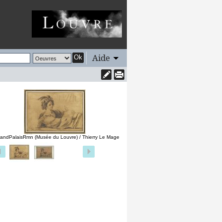
Aide
Ok
andPalaisRmn (Musée du Louvre) / Thierry Le Mage