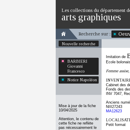
Les collections du département d
arts graphiques
Oeuv
Recherche sur :
Nouvelle recherche
Imitation de
BARBIERI
Ecole bolonai
Giovanni
Femme assise, v
Francesco
Notice Napoléon
INVENTAIRE
Cabinet des d
Fonds des des
INV 7047, Re
Anciens numér
Mise à jour de la fiche
NIII27243
10/04/2025
MA12623
Attention, le contenu de
LOCALISATI
cette fiche ne reflète
Petit format
pas nécessairement le