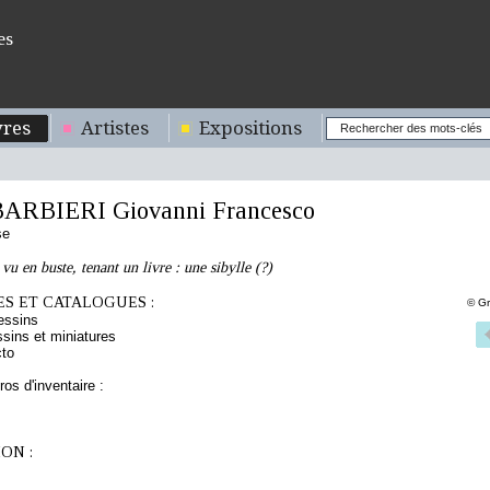
es
res
Artistes
Expositions
BARBIERI Giovanni Francesco
se
u en buste, tenant un livre : une sibylle (?)
S ET CATALOGUES :
© Gr
essins
sins et miniatures
cto
os d'inventaire :
ON :